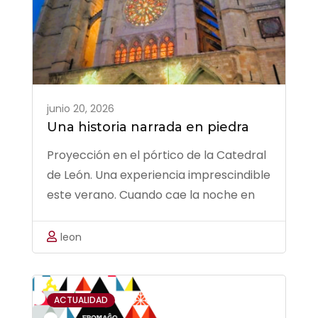
junio 20, 2026
Una historia narrada en piedra
Proyección en el pórtico de la Catedral
de León. Una experiencia imprescindible
este verano. Cuando cae la noche en
León, la piedra centenaria de la
Catedral se transforma en una
leon
espectacular pantalla de luz, color e
historia. El programa de video mapping
sobre la portada …
ACTUALIDAD