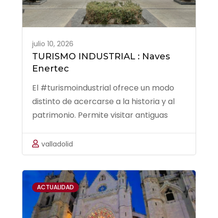
julio 10, 2026
TURISMO INDUSTRIAL : Naves
Enertec
El #turismoindustrial ofrece un modo
distinto de acercarse a la historia y al
patrimonio. Permite visitar antiguas
fábricas, minas, molinos y otras
instalaciones que han cesado su
valladolid
actividad original y que han sido puestas
en valor turístico y cultural. En
#Valladolid podemos disfrutar de : …
ACTUALIDAD